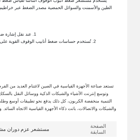
يُستخدم مستشعر ضغط أنبوب الوقوف أساسًا لقياس ضغط أنب
الطين والأسمنت والسوائل الحمضية مصدر الضغط عبر خراطيم
1. عند نقل إشارة ضغط خطية دون تأخير، يمكن أن يحمي معدات القياس أو التسجيل من التآكل الناجم عن سائل العملية.
2. تُستخدم حساسات ضغط أنابيب الوقوف القوية على نطاق واسع، مما يتيح تنفيذ مجموعة متنوعة من تطبيقات المراقبة التي كانت مستحيلة التصور سابقًا.
تستعد صناعة الأجهزة القياسية في الصين لاغتنام العديد من الفرص
وتوسع إنترنت الأشياء والشبكات الذكية ووسائل النقل بالسكك 
التنمية منخفضة الكربون، كل ذلك يدفع نحو تطبيقات أوسع وطلب 
والشبكات والاتصالات، باتت ذكاء الأجهزة القياسية الاتجاه السائد.
الصفحة
مستشعر عزم دوران مشبك
السابقة