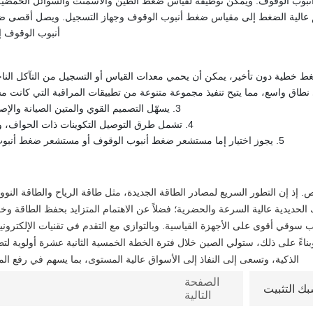
وب الوقوف. ويمكن توظيفه لقياس ضغط الطين والأسمنت والسوائل الحمضية. 
 عالية الضغط إلى مقياس ضغط أنبوب الوقوف وجهاز التسجيل. ويصل أقصى 
أنبوب الوقوف إلى 103 ميجاب
3. يسهّل التصميم القوي والمتين الصيانة والإصلاح في الهواء الطلق.
4. تشمل طرق التوصيل التكوينات ذات الحواف، والملولبة، والمُلحومة.
5. يجوز اختيار إما مستشعر ضغط أنبوب الوقوف أو مستشعر ضغط أنبوب الوقوف بنسبة 1:1.
. إذ إن التطور السريع لمصادر الطاقة الجديدة، مثل طاقة الرياح والطاقة النوو
الحديدية عالية السرعة والحضرية؛ فضلاً عن الاهتمام المتزايد بحفظ الطاقة وخف
سوقي أقوى على الأجهزة القياسية. وبالتوازي مع التقدم في تقنيات الإلكتروني
 وبناءً على ذلك، ستولي الصين خلال فترة الخطة الخمسية الثانية عشرة أولوية لتط
الذكية، وتسعى إلى النفاذ إلى الأسواق عالية المستوى، بما يسهم في رفع الم
الصفحة
 التثبيت
التالية