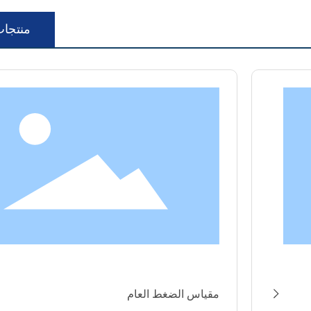
منتجا
عام
مقياس ضغط ر