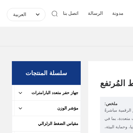
مدونة
الرسالة
اتصل بنا
العربية
العربية
Российская
English
中文简体
سلسلة المنتجات
لمُرتفع
جهاز حفر متعدد البارامترات
ملخص:
مؤشر الوزن
الرقمية مباشرةً
متعددة، بما في
مقياس الضغط الزلزالي
، وحماية البيئة،